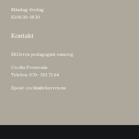
Måndag-fredag
Kl.06.30-18.30
Kontakt
EKOrren pedagogisk omsorg
Cecilia Frostenäs
Telefon: 070- 353 73 64
Epost:
cecilia@ekorren.nu